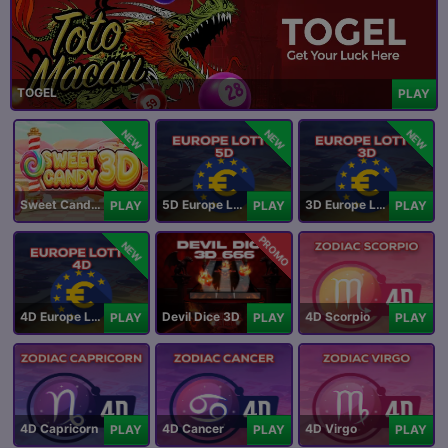
TOGEL
PLAY
NEW
NEW
NEW
Sweet Candy 3D
5D Europe Lotto
3D Europe Lotto
PLAY
PLAY
PLAY
PROMO
NEW
4D Europe Lotto
Devil Dice 3D
4D Scorpio
PLAY
PLAY
PLAY
4D Capricorn
4D Cancer
4D Virgo
PLAY
PLAY
PLAY