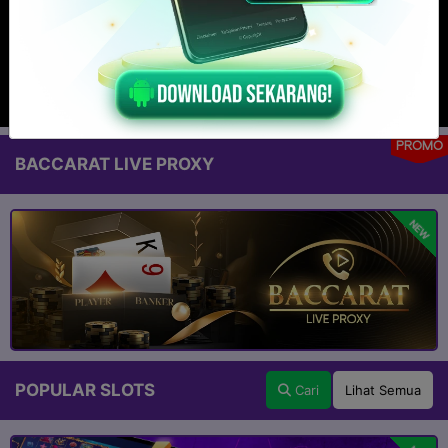
PROMO
BACCARAT LIVE PROXY
NEW
POPULAR SLOTS
Cari
Lihat Semua