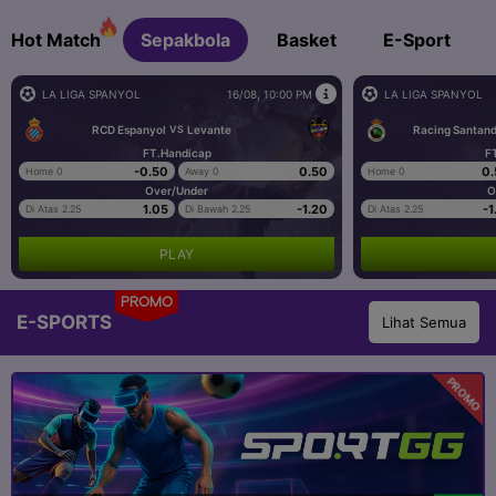
Hot Match
Sepakbola
Basket
E-Sport
LA LIGA SPANYOL
16/08, 10:00 PM
LA LIGA SPANYOL
Racing Santander
VS
Villarreal
Sevi
FT.Handicap
F
0.50
-0.50
-0
Home 0
Away 0
Home 0
Over/Under
O
-1.31
-1.13
1
Di Atas 2.25
Di Bawah 2.25
Di Atas 2.50
PLAY
PROMO
E-SPORTS
Lihat Semua
PROMO