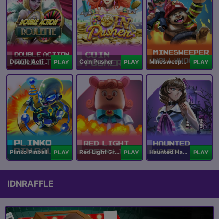
Double Action Roulette
Coin Pusher
Minesweeper Hollywood
PLAY
PLAY
PLAY
Plinko Pinball
Red Light Green Light
Haunted Haven
PLAY
PLAY
PLAY
IDNRAFFLE