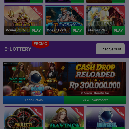
PROMO
PROMO
PROMO
Power of Odin 1000
Ocean Lord
Eternal War
PLAY
PLAY
PLAY
PROMO
E-LOTTERY
Lihat Semua
Lebih Details
View Leaderboard
PROMO
PROMO
PROMO