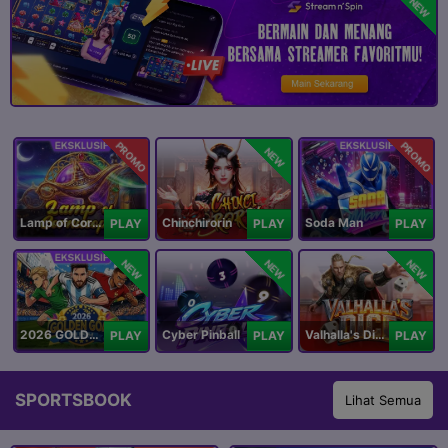
NEW
PROMO
PROMO
NEW
Lamp of Cornucopia
Chinchirorin
Soda Man
PLAY
PLAY
PLAY
NEW
NEW
NEW
2026 GOLDEN GOAL RUSH
Cyber Pinball
Valhalla's Dice
PLAY
PLAY
PLAY
SPORTSBOOK
Lihat Semua