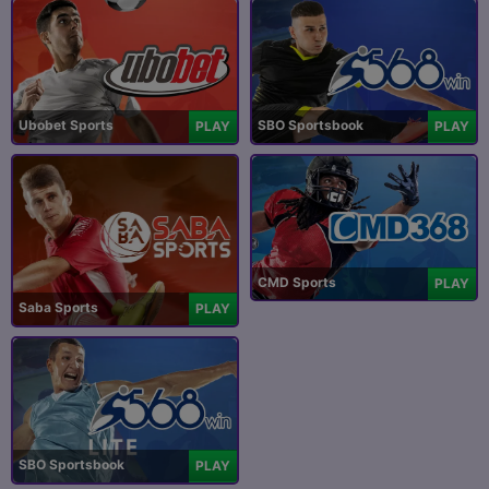
Ubobet Sports
SBO Sportsbook
PLAY
PLAY
CMD Sports
PLAY
Saba Sports
PLAY
SBO Sportsbook
PLAY