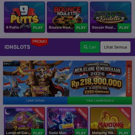
9 Putts
Bounce Roulette
Soccer Roulette
PLAY
PLAY
PLAY
PROMO
IDNSLOTS
Cari
Lihat Semua
Lebih Details
View Leaderboard
PROMO
PROMO
PROMO
Lamp of Cornucopia
Soda Man
Mahjong Ways IV
PLAY
PLAY
PLAY