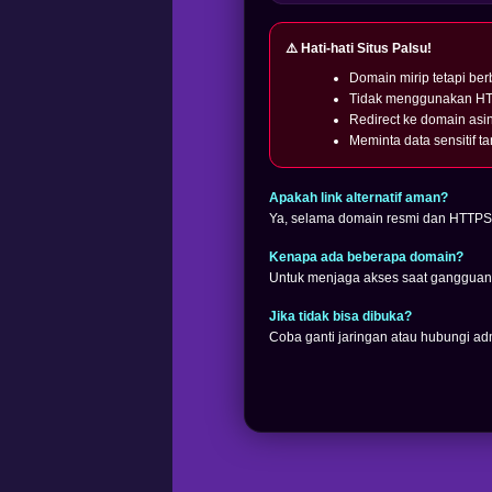
⚠️ Hati-hati Situs Palsu!
Domain mirip tetapi ber
Tidak menggunakan H
Redirect ke domain asi
Meminta data sensitif t
Apakah link alternatif aman?
Ya, selama domain resmi dan HTTPS a
Kenapa ada beberapa domain?
Untuk menjaga akses saat gangguan 
Jika tidak bisa dibuka?
Coba ganti jaringan atau hubungi ad