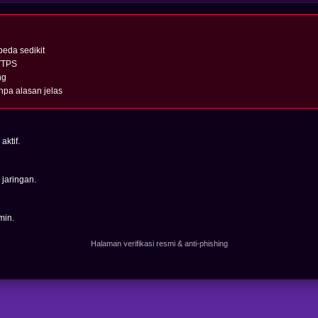
beda sedikit
TTPS
ng
anpa alasan jelas
ktif.
jaringan.
min.
Halaman verifikasi resmi & anti-phishing