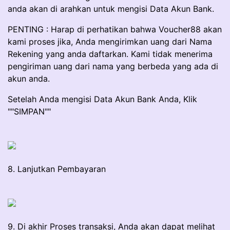
anda akan di arahkan untuk mengisi Data Akun Bank.
PENTING : Harap di perhatikan bahwa Voucher88 akan
kami proses jika, Anda mengirimkan uang dari Nama
Rekening yang anda daftarkan. Kami tidak menerima
pengiriman uang dari nama yang berbeda yang ada di
akun anda.
Setelah Anda mengisi Data Akun Bank Anda, Klik
""SIMPAN""
8. Lanjutkan Pembayaran
9. Di akhir Proses transaksi, Anda akan dapat melihat