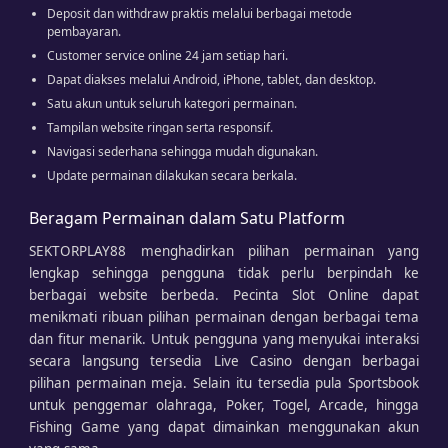
Deposit dan withdraw praktis melalui berbagai metode
pembayaran.
Customer service online 24 jam setiap hari.
Dapat diakses melalui Android, iPhone, tablet, dan desktop.
Satu akun untuk seluruh kategori permainan.
Tampilan website ringan serta responsif.
Navigasi sederhana sehingga mudah digunakan.
Update permainan dilakukan secara berkala.
Beragam Permainan dalam Satu Platform
SEKTORPLAY88 menghadirkan pilihan permainan yang
lengkap sehingga pengguna tidak perlu berpindah ke
berbagai website berbeda. Pecinta Slot Online dapat
menikmati ribuan pilihan permainan dengan berbagai tema
dan fitur menarik. Untuk pengguna yang menyukai interaksi
secara langsung tersedia Live Casino dengan berbagai
pilihan permainan meja. Selain itu tersedia pula Sportsbook
untuk penggemar olahraga, Poker, Togel, Arcade, hingga
Fishing Game yang dapat dimainkan menggunakan akun