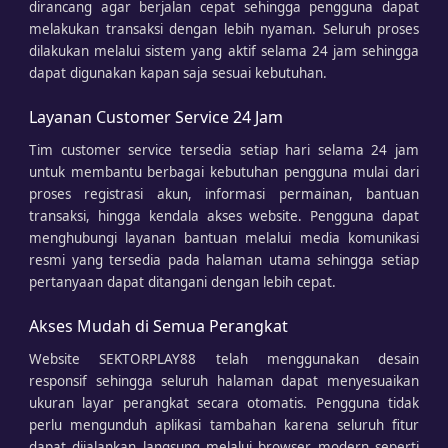
dirancang agar berjalan cepat sehingga pengguna dapat
melakukan transaksi dengan lebih nyaman. Seluruh proses
dilakukan melalui sistem yang aktif selama 24 jam sehingga
dapat digunakan kapan saja sesuai kebutuhan.
Layanan Customer Service 24 Jam
Tim customer service tersedia setiap hari selama 24 jam
untuk membantu berbagai kebutuhan pengguna mulai dari
proses registrasi akun, informasi permainan, bantuan
transaksi, hingga kendala akses website. Pengguna dapat
menghubungi layanan bantuan melalui media komunikasi
resmi yang tersedia pada halaman utama sehingga setiap
pertanyaan dapat ditangani dengan lebih cepat.
Akses Mudah di Semua Perangkat
Website SEKTORPLAY88 telah menggunakan desain
responsif sehingga seluruh halaman dapat menyesuaikan
ukuran layar perangkat secara otomatis. Pengguna tidak
perlu mengunduh aplikasi tambahan karena seluruh fitur
dapat dijalankan langsung melalui browser modern seperti