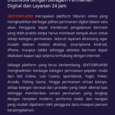
Digital dan Layanan 24 Jam
SEKTORPLAY88
merupakan platform hiburan online yang
menghadirkan berbagai pilihan permainan digital dalam satu
akun. Pengguna dapat menikmati pengalaman bermain
yang lebih praktis tanpa harus membuat banyak akun untuk
setiap kategori permainan. Seluruh layanan dirancang agar
mudah diakses melalui desktop, smartphone Android,
iPhone, maupun tablet sehingga aktivitas bermain dapat
dilakukan kapan saja selama terhubung dengan internet.
Sebagai platform yang terus berkembang, SEKTORPLAY88
menghadirkan berbagai kategori permainan populer mulai
dari Slot Online, Live Casino, Sportsbook, Togel, Poker,
Arcade, Fishing Game, hingga permainan virtual lainnya.
Setiap kategori berasal dari provider yang telah dikenal luas
sehingga memberikan variasi permainan yang lengkap
dengan tampilan modern, performa stabil, dan navigasi
yang mudah dipahami oleh pengguna baru maupun pemain
berpengalaman.