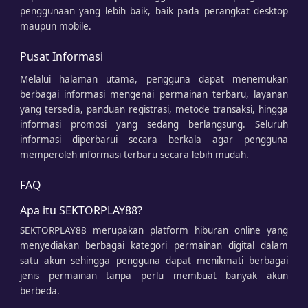
penggunaan yang lebih baik, baik pada perangkat desktop
maupun mobile.
Pusat Informasi
Melalui halaman utama, pengguna dapat menemukan
berbagai informasi mengenai permainan terbaru, layanan
yang tersedia, panduan registrasi, metode transaksi, hingga
informasi promosi yang sedang berlangsung. Seluruh
informasi diperbarui secara berkala agar pengguna
memperoleh informasi terbaru secara lebih mudah.
FAQ
Apa itu SEKTORPLAY88?
SEKTORPLAY88 merupakan platform hiburan online yang
menyediakan berbagai kategori permainan digital dalam
satu akun sehingga pengguna dapat menikmati berbagai
jenis permainan tanpa perlu membuat banyak akun
berbeda.